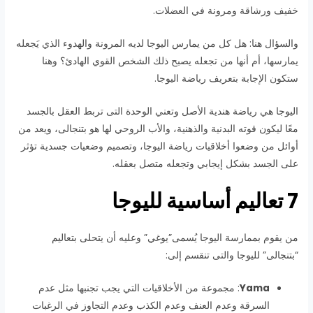
خفيف ورشاقة ومرونة في العضلات.
والسؤال هنا: هل كل من يمارس اليوجا لديه المرونة والهدوء الذي يَجعله
يمارسها، أم أنها من تجعله يصبح ذلك الشخص القوي الهادئ؟ وهنا
ستكون الإجابة بتعريف رياضة اليوجا.
اليوجا هي رياضة هندية الأصل وتعني الوحدة التى تربط العقل بالجسد
معًا ليكون قوته البدنية والذهنية، والأب الروحي لها هو بتنجالى، ويعد من
أوائل من وضعوا أخلاقيات رياضة اليوجا، وتصميم وضعيات جسدية تؤثر
على الجسد بشكل إيجابي وتجعله متصل بعقله.
7 تعاليم أساسية لليوجا
من يقوم بممارسة اليوجا يُسمى”يوغي” وعليه أن يتحلى بتعاليم
“بتنجالى” لليوجا والتى تنقسم إلى:
Yama
: مجموعة من الأخلاقيات التي يجب تجنبها مثل عدم
السرقة وعدم العنف وعدم الكذب وعدم التجاوز في الرغبات