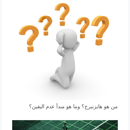
من هو هايزنبرج؟ وما هو مبدأ عدم اليقين؟