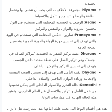
الجسدية.
Niyama
: مجموعة الأخلاقيات التى يجب أن نتحلى بها وتشمل
النظافة والرضا والتسامح والتأمل والانضباط.
Asana
: الوضعيات الجسدية المختلفة التى تستخدم في اليوغا
لتحسين المرونة والتوازن والتنفس والتركيز.
Pranayama
: تمارين التنفّس المختلفة التي تستخدم في اليوغا
والتي تهدف إلى تحسين دورة الهواء والدورة الدموية وتحسين
الصحة العامة.
Dharana
: تقنية تركيز الشقرات الجسدية “مراكز الطاقة في
الجسد”، وهي تركيز العقل على نقطة محددة داخل الجسم،
وتهدف إلى تحسين التركيز والتركيز الداخلي.
Dhyana
: تقنية التأمل التي تهدف إلى تحسين الصحة النفسية
والإيجابية وزيادة التوازن الداخلي والسلام الداخلي.
Samadhi
: حالة التحرر والانصهار الداخلي التي يمكن تحقيقها
من خلال التأمل والتركيز والانفصال عن العالم الخارجي، وتعتبر
هذه الحالة النهائية في ممارسات اليوغا.
هذه هي أقسام اليوجا التى يجب عليك اتباعها عند الممارسة. هل لا يزال