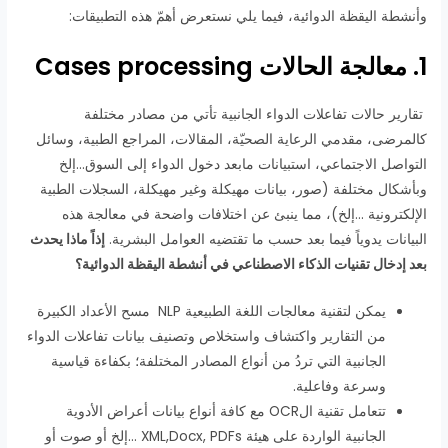
وأنشطة اليقظة الدوائية، فيما يلي نستعرض أهمّ هذه التطبيقات:
1. معالجة الحالات Cases processing
تقارير حالات تفاعلات الدواء الجانبية تأتي من مصادر مختلفة
كالمرضى، مقدمي الرعاية الصحيّة، المقالات، المراجع الطبية، وسائل
التواصل الاجتماعي، استبيانات مابعد دخول الدواء إلى السوق…إلخ
وبأشكال مختلفة (صور، بيانات مهيكلة وغير مهيكلة، السجلات الطبية
الإلكترونية …إلخ)، مما ينبئ عن اختلافات واضحة في معالجة هذه
البيانات يدوياً فيما بعد حسب ما تقتضيه العوامل البشرية.
إذاً ماذا يحدث
بعد إدخال تقنيات الذكاء الاصطناعي في أنشطة اليقظة الدوائية؟
يمكن لتقنية معالجات اللغة الطبيعية NLP مسح الأعداد الكبيرة
من التقارير واكتشاف واستخلاص وتصنيف بيانات تفاعلات الدواء
الجانبية التي تردُ من أنواع المصادر المختلفة؛ بكفاءة قياسية
وسرعة وفاعلية.
تتعامل تقنية الOCR مع كافة أنواع بيانات أعراض الأدوية
الجانبية الواردة على هيئة XML,Docx, PDFs …إلخ أو صوت أو