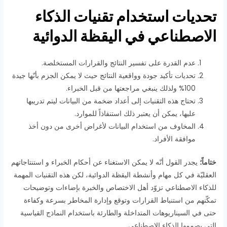
تحديات استخدام تقنيات الذكاء
الاصطناعي في اليقظة الدوائية
عدم القدرة على تفسير النتائج والقرارات المستخلصة.
تحديات تأكيد جودة وواقعية النتائج حيث لا يمكن الجزم بأنّها جيدة
100% ولذلك ينبغي مراجعتها من قبل الخبراء.
تحتاج هذه التقنيات إلى أعداد ضخمة من البيانات ليتم تدريبها
عليها، يمكن أن يعتبر ذلك استنفاذاً للموارد.
المخاوف من استخدام البيانات لأغراض أخرى من دون أخذ
موافقة الأفراد.
ختاماً؛
يجدر القول أنّه لا يمكن الاستغناء عن أحكام الخبراء و استنتاجاتهم
العقليّة في كل مهام وأنشطة اليقظة الدوائية، لكن هذه التقنيات المهمة
للذكاء الاصطناعي تزوّد أهل الاختصاص والخبرة بإضاءات وتوضيحات
تمكّنهم من استنباط القرارات وتوقع وإدارة المخاطر بسرعة وكفاءة
حتى في السيناريوهات المتداخلة والطارئة باستخدام النماذج القياسية
التي يصممها الذكاء الاصطناعي.