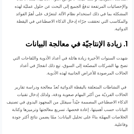
والإحصائيات المرتفعة تدفعُ الجميع إلى البحث عن حلول عمليّة لهذه
المشكلة بما في ذلك استخدام نظام الآلة. لنتعرّف على أهمّ الفوائد
والمكاسب التي تحققت جرّاء إدخال الذكاء الاصطناعي في اليقظة
الدوائية.
1. زيادة الإنتاجيّة في معالجة البيانات
شهدت السنوات الأخيرة زيادة هائلة في أعداد الأدوية واللقاحات التي
تضخ بها الشركات المصنّعة إلى السوق، تبِع ذلك انفجارٌ في أعداد
الحالات المرصودة للأعراض الجانبية لهذه الأدوية.
في النشاطات المتعلقة باليقظة الدوائية تُعدّ معالجة ودراسة تقارير
الحالات الفرديّة من أكثر المهام صعوبة ودقة، ولذلك إدخال تقنيات
الذكاء الاصطناعي المصممة جيّداً سيقلل من المجهود اليدوي في تصنيف
البيانات حسب أهميتها، إعادة فحصها، تسريع معالجتها وترميزها وكتابة
الخلاصات المهمّة بناءً على تحليل البيانات؛ ممّا يضمن نتائج أكثر جودة
وفاعلية.