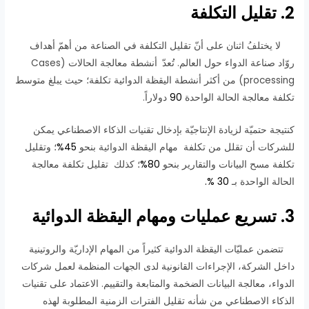
2. تقليل التكلفة
لا يختلفُ اثنان على أنّ تقليل التكلفة في الصناعة من أهمّ أهداف
روّاد صناعة الدواء حول العالم. تُعدّ
أنشطة معالجة الحالات (Cases
processing) من أكثر أنشطة اليقظة الدوائية تكلفة؛ حيث يبلغ متوسط
تكلفة معالجة الحالة الواحدة
90
دولاراً.
كنتيجة حتميّة لزيادة الإنتاجيّة بإدخال تقنيات الذكاء الاصطناعي يمكن
للشركات أن تقلل من تكلفة مهام اليقظة الدوائية بنحو
45%
؛ وتقليل
تكلفة مسح البيانات والتقارير بنحو
80%
؛ كذلك تقليل تكلفة معالجة
الحالة الواحدة بـ
30 %.
3. تسريع عمليات ومهام اليقظة الدوائية
تتضمن عمليّات اليقظة الدوائية كثيراً من المهام الإداريّة والروتينية
داخل الشركة، الإجراءات القانونية لدى الجهات المنظمة لعمل شركات
الدواء، معالجة البيانات الضخمة والمتابعة والتقييم. الاعتماد على تقنيات
الذكاء الاصطناعي من شأنه تقليل الفترات الزمنية المطلوبة لهذه