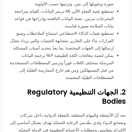
صورة وتحويلها إلى نص، وترتيبها حسب الأولوية.
تستطيع تقنية التعلم الآلي ML ترميز البيانات، القيام بمراجعة
المخرجات مرتين، تعبئة البيانات الناقصة وإدراجها في قواعد
بيانات السلامة بصورة قياسية.
تستطيع تقنيات الذكاء الاصطناعي استنتاج الملاحظات وصنع
القرارات بناءً على التقارير متشابهة الحيثيات والتي يزداد معدّل
إرسالها إلى الجهات المختصة؛ بما يعدُ بتحديد أسباب المشكلة.
يمكن لتقنية معالجات اللغة الطبيعية NLP ترجمة البيانات
المرسلة بمختلف اللغات فوراً وترميز المصطلحات المستخدمة
من قبل المستهلكين ومن هم خارج الممارسة الطبيّة إلى
المصطلحات الطبيّة المعتمدة.
2. الجهات التنظيمية Regulatory
Bodies
نجد أنّ الأنشطة والمهام المتعلقة باليقظة الدوائية داخل شركات
ومصانع الدواء ولدى مقّدمي الرعاية الصحيّة تهدف بشكل أساسي إلى
الالتزام بمقاييس ومتطلبات الأجسام التنظيمية في الدولة المعنيّة.